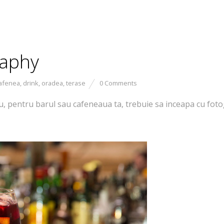
raphy
afenea
,
drink
,
oradea
,
terase
0 Comments
, pentru barul sau cafeneaua ta, trebuie sa inceapa cu fotog