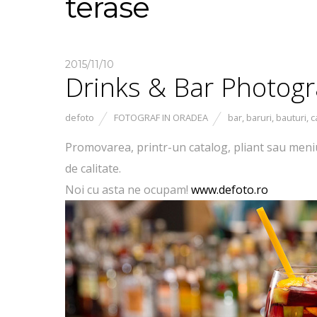
terase
2015/11/10
Drinks & Bar Photog
defoto
FOTOGRAF IN ORADEA
bar
,
baruri
,
bauturi
,
c
Promovarea, printr-un catalog, pliant sau meniu
de calitate.
Noi cu asta ne ocupam!
www.defoto.ro