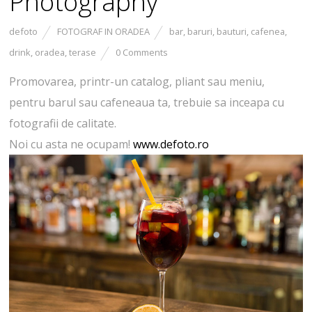
Photography
defoto
FOTOGRAF IN ORADEA
bar
,
baruri
,
bauturi
,
cafenea
,
drink
,
oradea
,
terase
0 Comments
Promovarea, printr-un catalog, pliant sau meniu,
pentru barul sau cafeneaua ta, trebuie sa inceapa cu
fotografii de calitate.
Noi cu asta ne ocupam!
www.defoto.ro