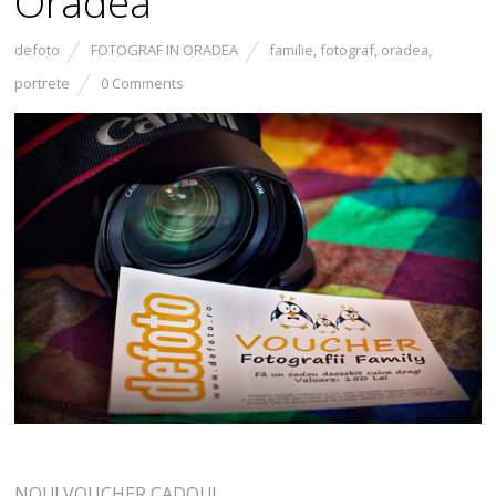
Oradea
defoto
FOTOGRAF IN ORADEA
familie
,
fotograf
,
oradea
,
portrete
0 Comments
NOU! VOUCHER CADOU!