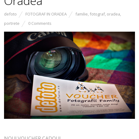
Oradea
defoto
FOTOGRAF IN ORADEA
familie
,
fotograf
,
oradea
,
portrete
0 Comments
NOU! VOUCHER CADOU!