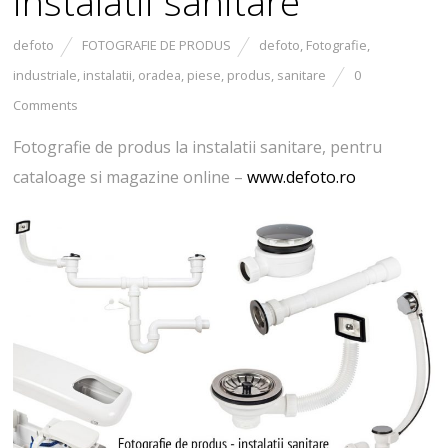
instalatii sanitare
defoto
FOTOGRAFIE DE PRODUS
defoto
,
Fotografie
,
industriale
,
instalatii
,
oradea
,
piese
,
produs
,
sanitare
0
Comments
Fotografie de produs la instalatii sanitare, pentru
cataloage si magazine online –
www.defoto.ro