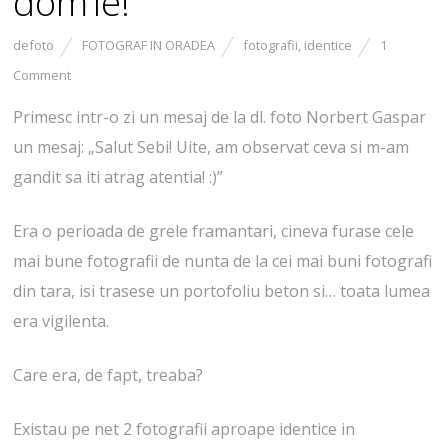
dom’le!
defoto
FOTOGRAF IN ORADEA
fotografii
,
identice
1
Comment
Primesc intr-o zi un mesaj de la dl. foto Norbert Gaspar
un mesaj: „Salut Sebi! Uite, am observat ceva si m-am
gandit sa iti atrag atentia! :)”
Era o perioada de grele framantari, cineva furase cele
mai bune fotografii de nunta de la cei mai buni fotografi
din tara, isi trasese un portofoliu beton si… toata lumea
era vigilenta.
Care era, de fapt, treaba?
Existau pe net 2 fotografii aproape identice in