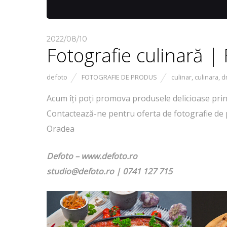
2022/08/10
Fotografie culinară 
defoto
FOTOGRAFIE DE PRODUS
culinar
,
culinara
,
d
Acum îți poți promova produsele delicioase prin
Contactează-ne pentru oferta de fotografie de pr
Oradea
Defoto – www.defoto.ro
studio@defoto.ro | 0741 127 715