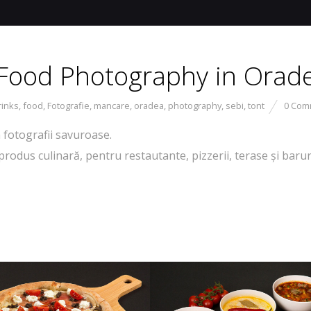
| Food Photography in Orad
rinks
,
food
,
Fotografie
,
mancare
,
oradea
,
photography
,
sebi
,
tont
0 Com
 fotografii savuroase.
odus culinară, pentru restautante, pizzerii, terase și baruri