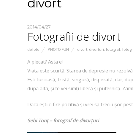
divort
2014/04/27
Fotografii de divort
defoto
PHOTO FUN
divort
,
divorturi
,
fotograf
,
fotogr
A plecat? Asta e!
Viaţa este scurtă. Starea de depresie nu rezolv
Eşti furioasă, tristă, singură, disperată, dar, d
dupa alta, şi te vei simţi liberă şi puternică. Zâ
Daca eşti o fire pozitivă şi vrei să treci uşor pe
Sebi Tonţ – fotograf de divorţuri