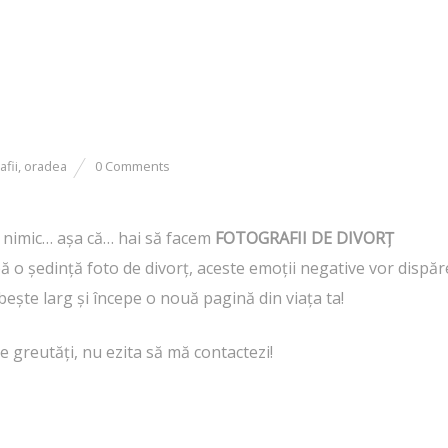
afii
,
oradea
0 Comments
ă nimic… aşa că… hai să facem
FOTOGRAFII DE DIVORŢ
upă o şedinţă foto de divorţ, aceste emoţii negative vor dispă
mbeşte larg şi începe o nouă pagină din viaţa ta!
ste greutăţi, nu ezita să mă contactezi!