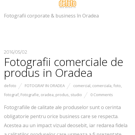
Fotografii corporate & business în Oradea
2016/05/02
Fotografii comerciale de
produs in Oradea
defoto
FOTOGRAF IN ORADEA
comercial
,
comerciala
,
foto
,
fotograf
,
Fotografie
,
oradea
,
produs
,
studio
0 Comments
Fotografiile de calitate ale produselor sunt o cerinta
obligatorie pentru orice business care se respecta.
Acestea au un impact vizual deosebit, iar redarea fidela
a calitatilor produselor care urmeaza a fi prezentate