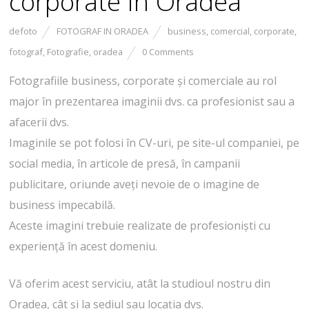
corporate in Oradea
defoto
FOTOGRAF IN ORADEA
business
,
comercial
,
corporate
,
fotograf
,
Fotografie
,
oradea
0 Comments
Fotografiile business, corporate și comerciale au rol
major în prezentarea imaginii dvs. ca profesionist sau a
afacerii dvs.
Imaginile se pot folosi în CV-uri, pe site-ul companiei, pe
social media, în articole de presă, în campanii
publicitare, oriunde aveți nevoie de o imagine de
business impecabilă.
Aceste imagini trebuie realizate de profesioniști cu
experiență în acest domeniu.
Vă oferim acest serviciu, atât la studioul nostru din
Oradea, cât și la sediul sau locația dvs.