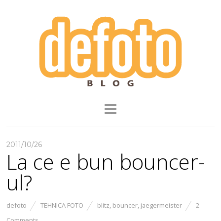
2011/10/26
La ce e bun bouncer-
ul?
defoto
TEHNICA FOTO
blitz
,
bouncer
,
jaegermeister
2
Comments